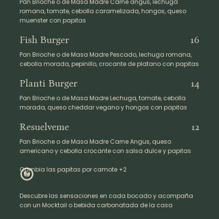
Pan Brioche o de Masa Madre Carne angus, lechuga
romana, tomate, cebolla caramelizada, hongos, queso
muenster con papitas
Fish Burger
16
Pan Brioche o de Masa Madre Pescado, lechuga romana,
cebolla morada, pepinillo, crocante de platano con papitas
Planti Burger
14
Pan Brioche o de Masa Madre Lechuga, tomate, cebolla
morada, queso cheddar vegano y hongos con papitas
Resuelveme
12
Pan Brioche o de Masa Madre Carne Angus, queso
americano y cebolla crocante con salsa dulce y papitas
Cambia las papitas por camote +2
Descubre las sensaciones en cada bocado y acompaña
con un Mocktail o bebida carbonatada de la casa