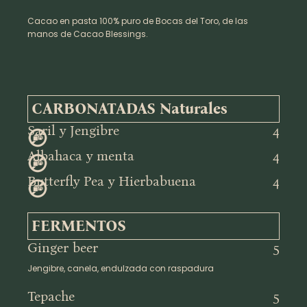
Cacao en pasta 100% puro de Bocas del Toro, de las
manos de Cacao Blessings.
CARBONATADAS Naturales
Saril y Jengibre
4
Albahaca y menta
4
Butterfly Pea y Hierbabuena
4
FERMENTOS
Ginger beer
5
Jengibre, canela, endulzada con raspadura
Tepache
5