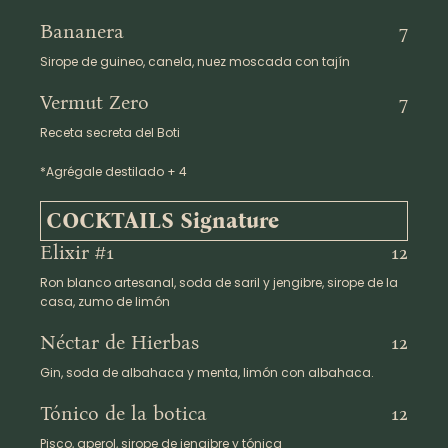
Bananera
7
Sirope de guineo, canela, nuez moscada con tajín
Vermut Zero
7
Receta secreta del Boti
*Agrégale destilado + 4
COCKTAILS Signature
Elixir #1
12
Ron blanco artesanal, soda de saril y jengibre, sirope de la
casa, zumo de limón
Néctar de Hierbas
12
Gin, soda de albahaca y menta, limón con albahaca.
Tónico de la botica
12
Pisco, aperol, sirope de jengibre y tónica