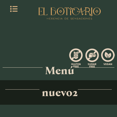
Ir
al
contenido
Menú
nuevo2